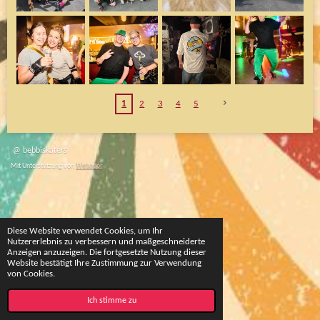
1
2
3
4
5
@ bebbiskaters
Mit Unterstützung von
Webador
Diese Website verwendet Cookies, um Ihr
Nutzererlebnis zu verbessern und maßgeschneiderte
Anzeigen anzuzeigen. Die fortgesetzte Nutzung dieser
Website bestätigt Ihre Zustimmung zur Verwendung
von Cookies.
Ich stimme zu